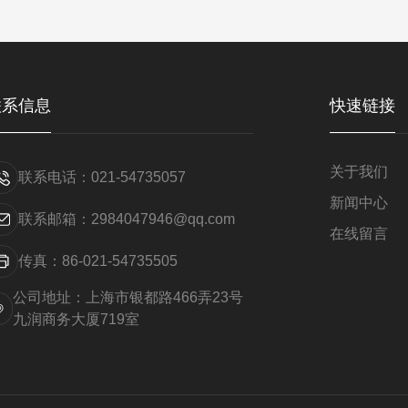
联系信息
快速链接
关于我们
联系电话：021-54735057
新闻中心
联系邮箱：2984047946@qq.com
在线留言
传真：86-021-54735505
公司地址：上海市银都路466弄23号
九润商务大厦719室