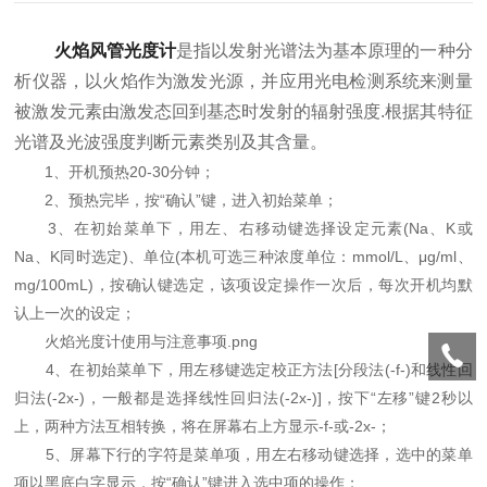
火焰风管光度计
是指以发射光谱法为基本原理的一种分
析仪器，以火焰作为激发光源，并应用光电检测系统来测量
被激发元素由激发态回到基态时发射的辐射强度.根据其特征
光谱及光波强度判断元素类别及其含量。
1、开机预热20-30分钟；
2、预热完毕，按“确认”键，进入初始菜单；
3、在初始菜单下，用左、右移动键选择设定元素(Na、K或
Na、K同时选定)、单位(本机可选三种浓度单位：mmol/L、μg/ml、
mg/100mL)，按确认键选定，该项设定操作一次后，每次开机均默
认上一次的设定；
火焰光度计使用与注意事项.png
4、在初始菜单下，用左移键选定校正方法[分段法(-f-)和线性回
归法(-2x-)，一般都是选择线性回归法(-2x-)]，按下“左移”键2秒以
上，两种方法互相转换，将在屏幕右上方显示-f-或-2x-；
5、屏幕下行的字符是菜单项，用左右移动键选择，选中的菜单
项以黑底白字显示，按“确认”键进入选中项的操作；