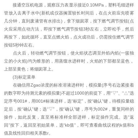
接通空压机电源，观察压力表显示接近0.10MPa，塑料毛细进样
管放入去离子水中(新机或仪器搁置较长时间后，在点火前应先喷雾
几分钟，直到废液管有水排出)，拿下烟囱罩，按下燃气调节按钮(点
火应采用点动方法，即按下燃气调节按钮3秒左右，立即松手，然后
再按下，如此循环，直至点燃火焰，点火成功后，仍需按住燃气调节
按钮5秒钟左右。
点火后，转动燃气调节按钮，使火焰状态调至外焰内焰(一簇独
立的小火焰)均为锥形的，用蒸馏水进样时，火焰的下部都呈蓝色，
上部呈黄色；将烟囱罩上。
(3)标定菜单
在确信用Zgao浓度的标准溶液进样时，模拟量(序号右边紧接着
的数字即为待测元素的模拟量)不超过1000的前提下，用“▽”、“△”选
定序号001#，用001#标液进样，选“标定”，按“确认”键，待模拟量稳
定后，按“确认”键；选“▽”，按“确认”键，序号为002#，重复同样的
操作，如此反复，直至将标准样全部进样，标定操作完成。选“返
回”按下，返回至初始菜单，选“kb值”，即可查看曲线议程的k值和b
值及线性回归相关系数r。