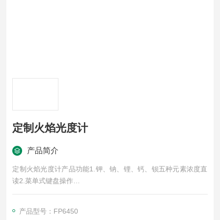
定制火焰光度计
产品简介
定制火焰光度计产品功能1.钾、钠、锂、钙、钡五种元素浓度直
读2.菜单式键盘操作
3.相关系数自动计算
4.火焰大小预先选定
产品型号：FP6450
5.熄火保护装置，安全可靠